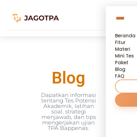
Beranda
Fitur
Materi
Mini Tes
Paket
Blog
Blog
FAQ
Dapatkan informasi
tentang Tes Potensi
Akademik, latihan
soal, strategi
menjawab, dan tips
mengerjakan ujian
TPA Bappenas.