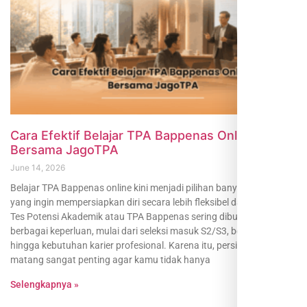
Cara Efektif Belajar TPA Bappenas Online
Bersama JagoTPA
June 14, 2026
Belajar TPA Bappenas online kini menjadi pilihan banyak peserta
yang ingin mempersiapkan diri secara lebih fleksibel dan terarah.
Tes Potensi Akademik atau TPA Bappenas sering dibutuhkan untuk
berbagai keperluan, mulai dari seleksi masuk S2/S3, beasiswa,
hingga kebutuhan karier profesional. Karena itu, persiapan yang
matang sangat penting agar kamu tidak hanya
Selengkapnya »