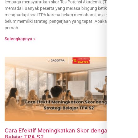
lembaga mensyaratkan skor Tes Potensi Akademik (TPA) yang
memadai. Banyak peserta yang merasa bingung ketika
menghadapi soal TPA karena belum memahami pola soal dan
belum memiliki strategi pengerjaan yang tepat. Apakah kamu juga
pernah
Selengkapnya »
Cara Efektif Meningkatkan Skor dengan Strategi
Belajar TPA S2