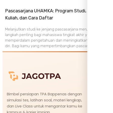
Pascasarjana UHAMKA: Program Studi, Biaya
Kuliah, dan Cara Daftar
Melanjutkan studi ke jenjang pascasarjana merupakan
langkah penting bagi mahasiswa tingkat akhir yang ingin
memperdalam pengetahuan dan meningkatkan kualitas
diri. Bagi kamu yang mempertimbangkan pascasarjana
Bimbel persiapan TPA Bappenas dengan
simulasi tes, latihan soal, materi lengkap,
dan Live Class untuk mengantar kamu ke
kampus & karier impian.