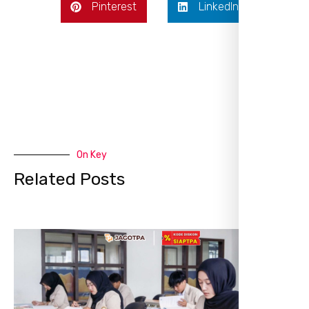
Pinterest
LinkedIn
On Key
Related Posts