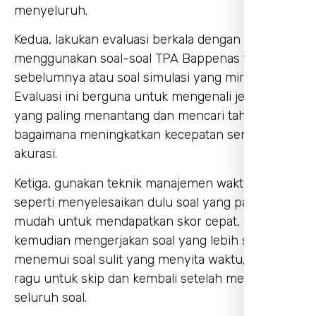
menyeluruh.
Kedua, lakukan evaluasi berkala dengan berlatih
menggunakan soal-soal TPA Bappenas tahun
sebelumnya atau soal simulasi yang mirip.
Evaluasi ini berguna untuk mengenali jenis soal
yang paling menantang dan mencari tahu
bagaimana meningkatkan kecepatan serta
akurasi.
Ketiga, gunakan teknik manajemen waktu saat tes,
seperti menyelesaikan dulu soal yang paling
mudah untuk mendapatkan skor cepat, baru
kemudian mengerjakan soal yang lebih sulit. Jika
menemui soal sulit yang menyita waktu, jangan
ragu untuk skip dan kembali setelah mengerjakan
seluruh soal.