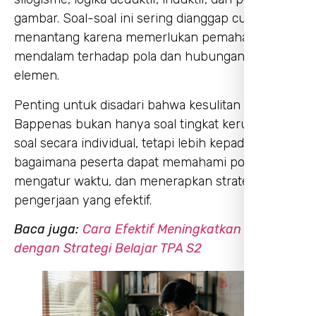
gambar. Soal-soal ini sering dianggap cukup
menantang karena memerlukan pemahaman
mendalam terhadap pola dan hubungan antar
elemen.
Penting untuk disadari bahwa kesulitan tes TPA
Bappenas bukan hanya soal tingkat kerumitan
soal secara individual, tetapi lebih kepada
bagaimana peserta dapat memahami pola,
mengatur waktu, dan menerapkan strategi
pengerjaan yang efektif.
Baca juga:
Cara Efektif Meningkatkan Skor
dengan Strategi Belajar TPA S2