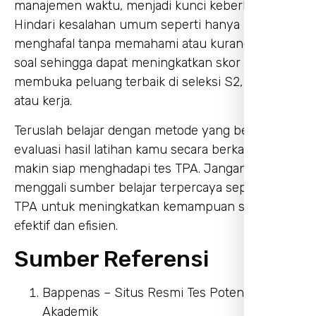
manajemen waktu, menjadi kunci keberhasilan.
Hindari kesalahan umum seperti hanya
menghafal tanpa memahami atau kurang berlatih
soal sehingga dapat meningkatkan skor dan
membuka peluang terbaik di seleksi S2, beasiswa,
atau kerja.
Teruslah belajar dengan metode yang benar dan
evaluasi hasil latihan kamu secara berkala agar
makin siap menghadapi tes TPA. Jangan ragu
menggali sumber belajar terpercaya seperti Jago
TPA untuk meningkatkan kemampuan secara
efektif dan efisien.
Sumber Referensi
Bappenas – Situs Resmi Tes Potensi
Akademik