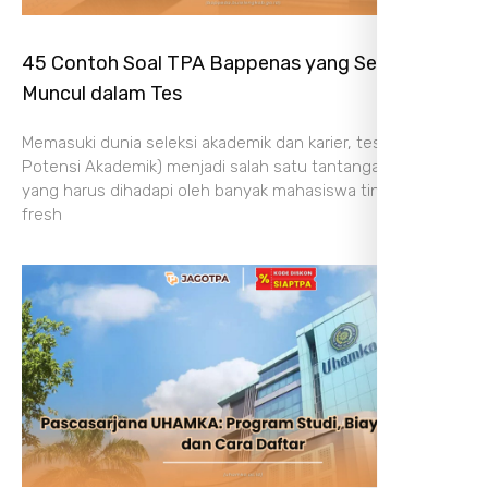
45 Contoh Soal TPA Bappenas yang Sering
Muncul dalam Tes
Memasuki dunia seleksi akademik dan karier, tes TPA (Tes
Potensi Akademik) menjadi salah satu tantangan besar
yang harus dihadapi oleh banyak mahasiswa tingkat akhir,
fresh