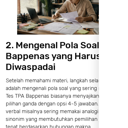
2. Mengenal Pola Soal TPA
Bappenas yang Harus
Diwaspadai
Setelah memahami materi, langkah selanjutnya
adalah mengenali pola soal yang sering muncul.
Tes TPA Bappenas biasanya menyajikan soal
pilihan ganda dengan opsi 4-5 jawaban. Soal
verbal misalnya sering memakai analogi kata dan
sinonim yang membutuhkan pemilihan jawaban
tepat berdasarkan hubungan makna.