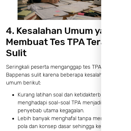
4. Kesalahan Umum yang
Membuat Tes TPA Terasa
Sulit
Seringkali peserta menganggap tes TPA
Bappenas sulit karena beberapa kesalahan
umum berikut:
Kurang latihan soal dan ketidakterbiasaan
menghadapi soal-soal TPA menjadi
penyebab utama kegagalan.
Lebih banyak menghafal tanpa memahami
pola dan konsep dasar sehingga kesulitan