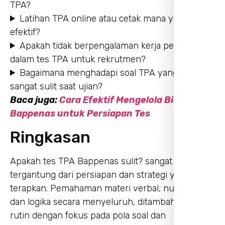
TPA?
Latihan TPA online atau cetak mana yang lebih
efektif?
Apakah tidak berpengalaman kerja pengaruh
dalam tes TPA untuk rekrutmen?
Bagaimana menghadapi soal TPA yang terasa
sangat sulit saat ujian?
Baca juga:
Cara Efektif Mengelola Biaya TPA
Bappenas untuk Persiapan Tes
Ringkasan
Apakah tes TPA Bappenas sulit? sangat
tergantung dari persiapan dan strategi yang kamu
terapkan. Pemahaman materi verbal, numerik,
dan logika secara menyeluruh, ditambah latihan
rutin dengan fokus pada pola soal dan