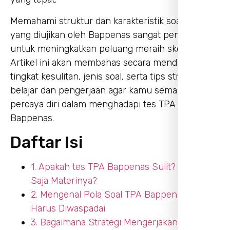
Memahami struktur dan karakteristik soal TPA
yang diujikan oleh Bappenas sangat penting
untuk meningkatkan peluang meraih skor tinggi.
Artikel ini akan membahas secara mendalam
tingkat kesulitan, jenis soal, serta tips strategi
belajar dan pengerjaan agar kamu semakin
percaya diri dalam menghadapi tes TPA
Bappenas.
Daftar Isi
1. Apakah tes TPA Bappenas Sulit? dan Apa
Saja Materinya?
2. Mengenal Pola Soal TPA Bappenas yang
Harus Diwaspadai
3. Bagaimana Strategi Mengerjakan Tes TPA