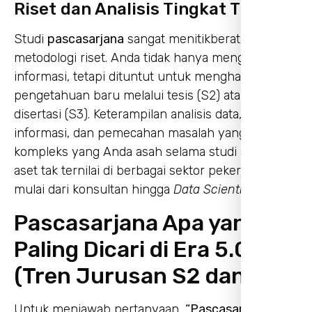
Riset dan Analisis Tingkat Tinggi
Studi
pascasarjana
sangat menitikberatkan pada
metodologi riset. Anda tidak hanya mengonsumsi
informasi, tetapi dituntut untuk menghasilkan
pengetahuan baru melalui tesis (S2) atau
disertasi (S3). Keterampilan analisis data, sintesis
informasi, dan pemecahan masalah yang
kompleks yang Anda asah selama studi adalah
aset tak ternilai di berbagai sektor pekerjaan,
mulai dari konsultan hingga
Data Scientist
.
Pascasarjana Apa yang
Paling Dicari di Era 5.0?
(Tren Jurusan S2 dan S3)
Untuk menjawab pertanyaan,
“Pascasarjana apa