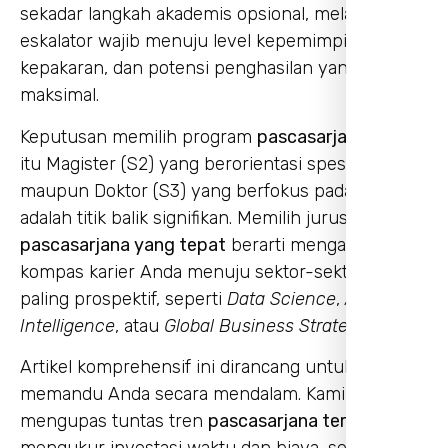
sekadar langkah akademis opsional, melainkan
eskalator wajib menuju level kepemimpinan,
kepakaran, dan potensi penghasilan yang
maksimal.
Keputusan memilih program
pascasarjana
baik
itu Magister (S2) yang berorientasi spesialisasi
maupun Doktor (S3) yang berfokus pada riset
adalah titik balik signifikan. Memilih jurusan
pascasarjana yang tepat
berarti mengarahkan
kompas karier Anda menuju sektor-sektor yang
paling prospektif, seperti
Data Science
,
Artificial
Intelligence
, atau
Global Business Strategy
.
Artikel komprehensif ini dirancang untuk
memandu Anda secara mendalam. Kami akan
mengupas tuntas tren
pascasarjana terbaik
,
mengukur investasi waktu dan biaya, serta