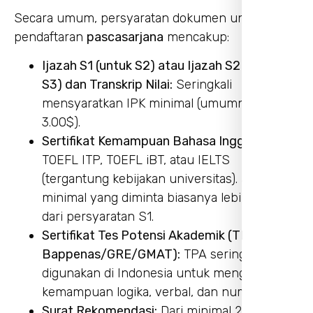
Secara umum, persyaratan dokumen untuk
pendaftaran
pascasarjana
mencakup:
Ijazah S1 (untuk S2) atau Ijazah S2 (untuk
S3) dan Transkrip Nilai:
Seringkali
mensyaratkan IPK minimal (umumnya $\ge
3.00$).
Sertifikat Kemampuan Bahasa Inggris:
TOEFL ITP, TOEFL iBT, atau IELTS
(tergantung kebijakan universitas). Skor
minimal yang diminta biasanya lebih tinggi
dari persyaratan S1.
Sertifikat Tes Potensi Akademik (TPA
Bappenas/GRE/GMAT):
TPA sering
digunakan di Indonesia untuk mengukur
kemampuan logika, verbal, dan numerik.
Surat Rekomendasi:
Dari minimal 2 orang