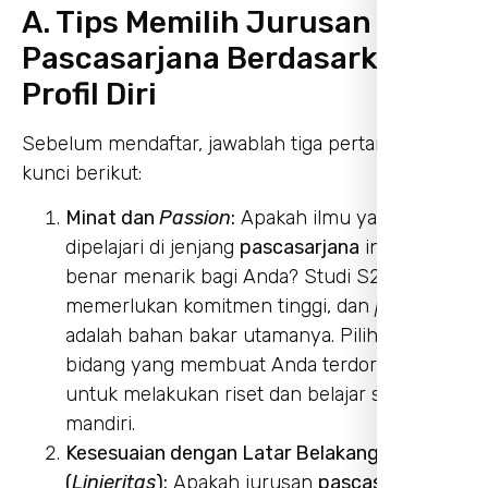
A. Tips Memilih Jurusan
Pascasarjana Berdasarkan
Profil Diri
Sebelum mendaftar, jawablah tiga pertanyaan
kunci berikut:
Minat dan
Passion
:
Apakah ilmu yang akan
dipelajari di jenjang
pascasarjana
ini benar-
benar menarik bagi Anda? Studi S2/S3
memerlukan komitmen tinggi, dan
passion
adalah bahan bakar utamanya. Pilihlah
bidang yang membuat Anda terdorong
untuk melakukan riset dan belajar secara
mandiri.
Kesesuaian dengan Latar Belakang S1
(
Linieritas
):
Apakah jurusan
pascasarjana