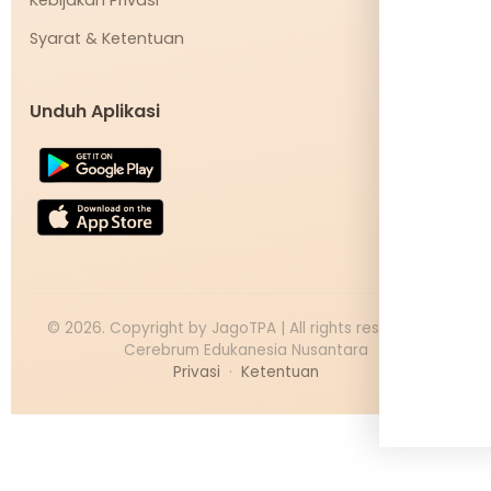
Syarat & Ketentuan
Unduh Aplikasi
©
2026
. Copyright by JagoTPA | All rights reserved PT
Cerebrum Edukanesia Nusantara
Privasi
·
Ketentuan