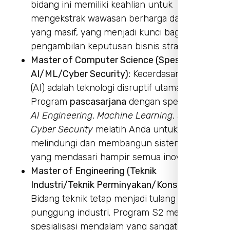
bidang ini memiliki keahlian untuk
mengekstrak wawasan berharga dari data
yang masif, yang menjadi kunci bagi
pengambilan keputusan bisnis strategis.
Master of Computer Science (Spesialisasi
AI/ML/Cyber Security):
Kecerdasan Buatan
(AI) adalah teknologi disruptif utama.
Program
pascasarjana
dengan spesialisasi
AI Engineering
,
Machine Learning
, atau
Cyber Security
melatih Anda untuk
melindungi dan membangun sistem cerdas
yang mendasari hampir semua inovasi.
Master of Engineering (Teknik
Industri/Teknik Perminyakan/Konstruksi):
Bidang teknik tetap menjadi tulang
punggung industri. Program S2 menawarkan
spesialisasi mendalam yang sangat dicari,