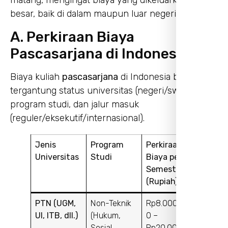
matang, mengingat biaya yang dikeluarkan relatif
besar, baik di dalam maupun luar negeri.
A. Perkiraan Biaya
Pascasarjana di Indonesia
Biaya kuliah
pascasarjana
di Indonesia bervariasi
tergantung status universitas (negeri/swasta),
program studi, dan jalur masuk
(reguler/eksekutif/internasional).
Jenis
Program
Perkiraan
Universitas
Studi
Biaya per
Semester
(Rupiah)
PTN (UGM,
Non-Teknik
Rp8.000.00
UI, ITB, dll.)
(Hukum,
0 –
Sosial,
Rp20.000.0