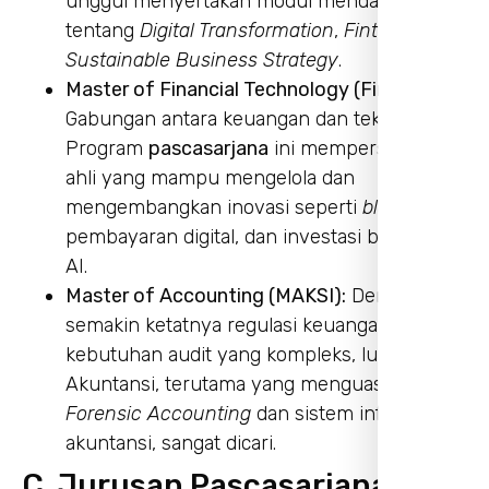
unggul menyertakan modul mendalam
tentang
Digital Transformation
,
Fintech
, dan
Sustainable Business Strategy
.
Master of Financial Technology (Fintech):
Gabungan antara keuangan dan teknologi.
Program
pascasarjana
ini mempersiapkan
ahli yang mampu mengelola dan
mengembangkan inovasi seperti
blockchain
,
pembayaran digital, dan investasi berbasis
AI.
Master of Accounting (MAKSI):
Dengan
semakin ketatnya regulasi keuangan dan
kebutuhan audit yang kompleks, lulusan S2
Akuntansi, terutama yang menguasai
Forensic Accounting
dan sistem informasi
akuntansi, sangat dicari.
C. Jurusan Pascasarjana