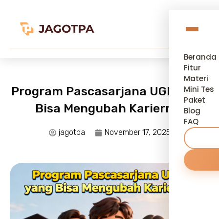
Beranda
Fitur
Materi
Program Pascasarjana UGM yang
Mini Tes
Paket
Bisa Mengubah Kariermu
Blog
FAQ
jagotpa
November 17, 2025