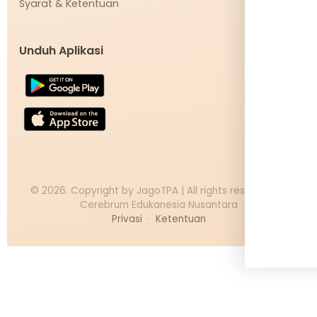
Syarat & Ketentuan
Unduh Aplikasi
©
2026
. Copyright by JagoTPA | All rights reserved PT
Cerebrum Edukanesia Nusantara
Privasi
·
Ketentuan