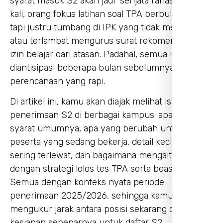
syarat masuk S2 akan jadi “senjata rahasia”. Sering
kali, orang fokus latihan soal TPA berbulan-bulan,
tapi justru tumbang di IPK yang tidak memenuhi,
atau terlambat mengurus surat rekomendasi dan
izin belajar dari atasan. Padahal, semua itu bisa
diantisipasi beberapa bulan sebelumnya dengan
perencanaan yang rapi.
Di artikel ini, kamu akan diajak melihat isi “dapur”
penerimaan S2 di berbagai kampus: apa saja
syarat umumnya, apa yang berubah untuk
peserta yang sedang bekerja, detail kecil yang
sering terlewat, dan bagaimana mengaitkannya
dengan strategi lolos tes TPA serta beasiswa.
Semua dengan konteks nyata periode
penerimaan 2025/2026, sehingga kamu bisa
mengukur jarak antara posisi sekarang dan
kesiapan sebenarnya untuk daftar S2.