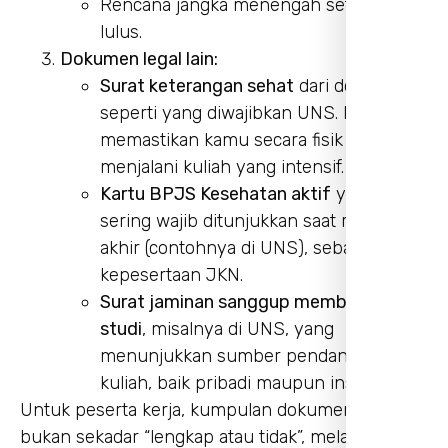
Rencana jangka menengah setelah
lulus.
Dokumen legal lain:
Surat keterangan sehat
dari dokter,
seperti yang diwajibkan UNS. Ini
memastikan kamu secara fisik siap
menjalani kuliah yang intensif.
Kartu BPJS Kesehatan aktif
yang
sering wajib ditunjukkan saat registrasi
akhir (contohnya di UNS), sebagai bukti
kepesertaan JKN.
Surat jaminan sanggup membiayai
studi
, misalnya di UNS, yang
menunjukkan sumber pendanaan
kuliah, baik pribadi maupun instansi.
Untuk peserta kerja, kumpulan dokumen ini
bukan sekadar “lengkap atau tidak”, melainkan