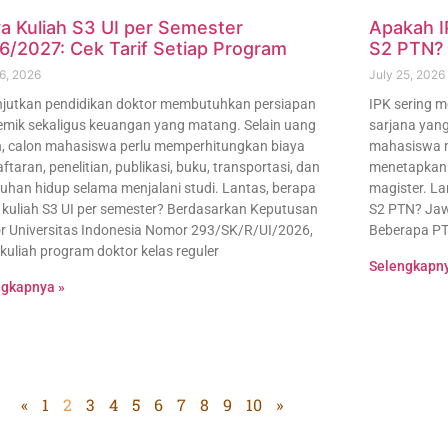
ya Kuliah S3 UI per Semester
Apakah I
6/2027: Cek Tarif Setiap Program
S2 PTN? 
26, 2026
July 25, 2026
jutkan pendidikan doktor membutuhkan persiapan
IPK sering m
mik sekaligus keuangan yang matang. Selain uang
sarjana yang
h, calon mahasiswa perlu memperhitungkan biaya
mahasiswa me
ftaran, penelitian, publikasi, buku, transportasi, dan
menetapkan 
uhan hidup selama menjalani studi. Lantas, berapa
magister. La
 kuliah S3 UI per semester? Berdasarkan Keputusan
S2 PTN? Jaw
r Universitas Indonesia Nomor 293/SK/R/UI/2026,
Beberapa P
kuliah program doktor kelas reguler
Selengkapny
ngkapnya »
«
1
2
3
4
5
6
7
8
9
10
»