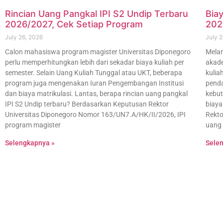
Rincian Uang Pangkal IPI S2 Undip Terbaru
Bia
2026/2027, Cek Setiap Program
202
July 26, 2026
July 
Calon mahasiswa program magister Universitas Diponegoro
Melan
perlu memperhitungkan lebih dari sekadar biaya kuliah per
akade
semester. Selain Uang Kuliah Tunggal atau UKT, beberapa
kulia
program juga mengenakan Iuran Pengembangan Institusi
penda
dan biaya matrikulasi. Lantas, berapa rincian uang pangkal
kebut
IPI S2 Undip terbaru? Berdasarkan Keputusan Rektor
biaya
Universitas Diponegoro Nomor 163/UN7.A/HK/II/2026, IPI
Rekto
program magister
uang 
Selengkapnya »
Sele