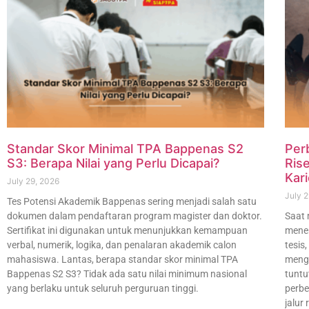
Standar Skor Minimal TPA Bappenas S2
Per
S3: Berapa Nilai yang Perlu Dicapai?
Rise
Kari
July 29, 2026
July 
Tes Potensi Akademik Bappenas sering menjadi salah satu
dokumen dalam pendaftaran program magister dan doktor.
Saat 
Sertifikat ini digunakan untuk menunjukkan kemampuan
menem
verbal, numerik, logika, dan penalaran akademik calon
tesis
mahasiswa. Lantas, berapa standar skor minimal TPA
mengh
Bappenas S2 S3? Tidak ada satu nilai minimum nasional
tuntu
yang berlaku untuk seluruh perguruan tinggi.
perbe
jalur