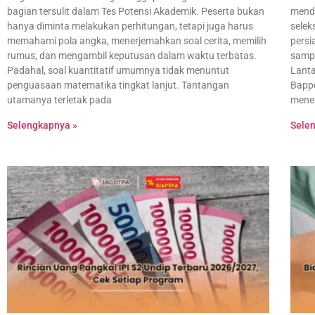
bagian tersulit dalam Tes Potensi Akademik. Peserta bukan
menda
hanya diminta melakukan perhitungan, tetapi juga harus
selek
memahami pola angka, menerjemahkan soal cerita, memilih
persi
rumus, dan mengambil keputusan dalam waktu terbatas.
sampa
Padahal, soal kuantitatif umumnya tidak menuntut
Lanta
penguasaan matematika tingkat lanjut. Tantangan
Bappe
utamanya terletak pada
mener
Selengkapnya »
Sele