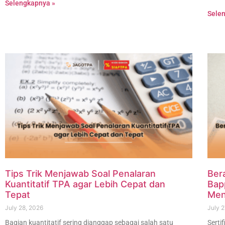
Selengkapnya »
Sele
Tips Trik Menjawab Soal Penalaran
Ber
Kuantitatif TPA agar Lebih Cepat dan
Bap
Tepat
Men
July 28, 2026
July 2
Bagian kuantitatif sering dianggap sebagai salah satu
Serti