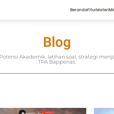
Beranda
Fitur
Materi
Mi
Blog
otensi Akademik, latihan soal, strategi men
TPA Bappenas.