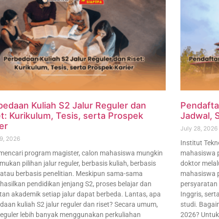
bedaan Kuliah S2 Jalur Reguler dan
Pendafta
t: Kurikulum, Tesis, serta Prospek
Jadwal, S
er
July 28, 2026
29, 2026
Institut Te
mencari program magister, calon mahasiswa mungkin
mahasiswa p
ukan pilihan jalur reguler, berbasis kuliah, berbasis
doktor melal
, atau berbasis penelitian. Meskipun sama-sama
mahasiswa p
asilkan pendidikan jenjang S2, proses belajar dan
persyaratan
tan akademik setiap jalur dapat berbeda. Lantas, apa
Inggris, ser
daan kuliah S2 jalur reguler dan riset? Secara umum,
studi. Baga
 reguler lebih banyak menggunakan perkuliahan
2026? Untuk