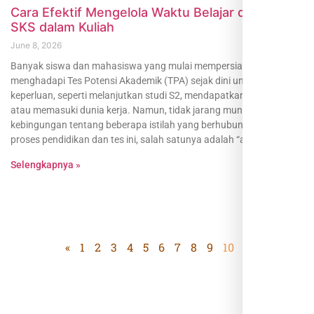
Cara Efektif Mengelola Waktu Belajar dengan
SKS dalam Kuliah
June 8, 2026
Banyak siswa dan mahasiswa yang mulai mempersiapkan diri
menghadapi Tes Potensi Akademik (TPA) sejak dini untuk berbagai
keperluan, seperti melanjutkan studi S2, mendapatkan beasiswa,
atau memasuki dunia kerja. Namun, tidak jarang muncul
kebingungan tentang beberapa istilah yang berhubungan dengan
proses pendidikan dan tes ini, salah satunya adalah “apa itu sks
Selengkapnya »
«
1
2
3
4
5
6
7
8
9
10
»