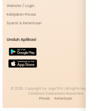
Website / Login
Kebijakan Privasi
Syarat & Ketentuan
Unduh Aplikasi
©
2026
. Copyright by JagoTPA | All rights reserved PT
Cerebrum Edukanesia Nusantara
Privasi
·
Ketentuan