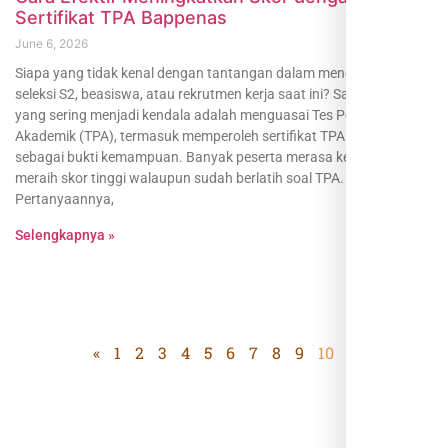
Sertifikat TPA Bappenas
June 6, 2026
Siapa yang tidak kenal dengan tantangan dalam menghadapi
seleksi S2, beasiswa, atau rekrutmen kerja saat ini? Salah satu hal
yang sering menjadi kendala adalah menguasai Tes Potensi
Akademik (TPA), termasuk memperoleh sertifikat TPA Bappenas
sebagai bukti kemampuan. Banyak peserta merasa kesulitan
meraih skor tinggi walaupun sudah berlatih soal TPA.
Pertanyaannya,
Selengkapnya »
«
1
2
3
4
5
6
7
8
9
10
»