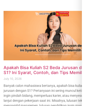
Apakah Bisa Kuliah S2 Beda Jurusan dengan
S1? Ini Syarat, Contoh, dan Tips Memilih Prodi
July 10, 2026
Banyak calon mahasiswa bertanya, apakah bisa kuliah S2 beda
jurusan dengan S1? Pertanyaan ini sering muncul ketika seseorang
ingin pindah bidang, memperluas karier, atau menyesuaikan studi
lanjut dengan pekerjaan saat ini. Misalnya, lulusan teknik ingin
mengambil manajemen, lulusan pendidikan ingin masuk kebijakan