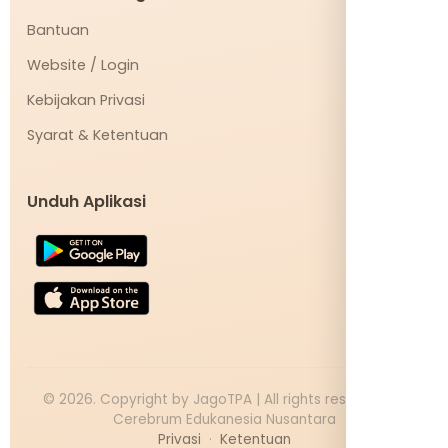
Bantuan
Website / Login
Kebijakan Privasi
Syarat & Ketentuan
Unduh Aplikasi
©
2026
. Copyright by JagoTPA | All rights reserved PT
Cerebrum Edukanesia Nusantara
Privasi
·
Ketentuan