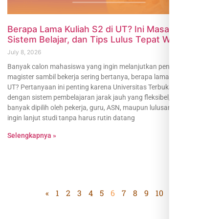
Berapa Lama Kuliah S2 di UT? Ini Masa Studi,
Sistem Belajar, dan Tips Lulus Tepat Waktu
July 8, 2026
Banyak calon mahasiswa yang ingin melanjutkan pendidikan
magister sambil bekerja sering bertanya, berapa lama kuliah S2 di
UT? Pertanyaan ini penting karena Universitas Terbuka dikenal
dengan sistem pembelajaran jarak jauh yang fleksibel, sehingga
banyak dipilih oleh pekerja, guru, ASN, maupun lulusan S1 yang
ingin lanjut studi tanpa harus rutin datang
Selengkapnya »
«
1
2
3
4
5
6
7
8
9
10
»