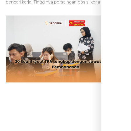
pencari kerja. Tingginya persaingan posisi kerja membuat