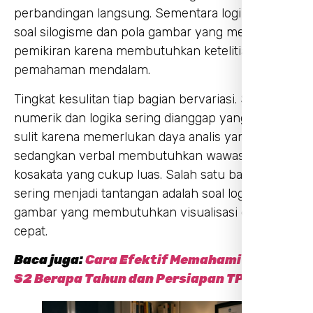
perbandingan langsung. Sementara logika banyak
soal silogisme dan pola gambar yang menguras
pemikiran karena membutuhkan ketelitian dan
pemahaman mendalam.
Tingkat kesulitan tiap bagian bervariasi. Soal
numerik dan logika sering dianggap yang paling
sulit karena memerlukan daya analis yang tinggi,
sedangkan verbal membutuhkan wawasan
kosakata yang cukup luas. Salah satu bagian yang
sering menjadi tantangan adalah soal logika pola
gambar yang membutuhkan visualisasi dengan
cepat.
Baca juga:
Cara Efektif Memahami Kuliah
S2 Berapa Tahun dan Persiapan TPA