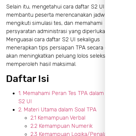
Selain itu, mengetahui cara daftar S2 UI
membantu peserta merencanakan jadwal belajar,
mengikuti simulasi tes, dan memahami
persyaratan administrasi yang diperlukan.
Menguasai cara daftar S2 UI sekaligus
menerapkan tips persiapan TPA secara efektif
akan meningkatkan peluang lolos seleksi dan
memperoleh hasil maksimal.
Daftar Isi
1. Memahami Peran Tes TPA dalam Seleksi
S2 UI
2. Materi Utama dalam Soal TPA
2.1 Kemampuan Verbal
2.2 Kemampuan Numerik
2.3 Kemampuan Logika/Penalaran