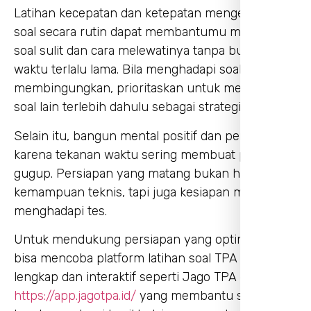
Latihan kecepatan dan ketepatan mengerjakan
soal secara rutin dapat membantumu mengenali
soal sulit dan cara melewatinya tanpa buang
waktu terlalu lama. Bila menghadapi soal
membingungkan, prioritaskan untuk mengerjakan
soal lain terlebih dahulu sebagai strategi.
Selain itu, bangun mental positif dan percaya diri
karena tekanan waktu sering membuat peserta
gugup. Persiapan yang matang bukan hanya soal
kemampuan teknis, tapi juga kesiapan mental
menghadapi tes.
Untuk mendukung persiapan yang optimal, kamu
bisa mencoba platform latihan soal TPA yang
lengkap dan interaktif seperti Jago TPA di
https://app.jagotpa.id/
yang membantu simulasi