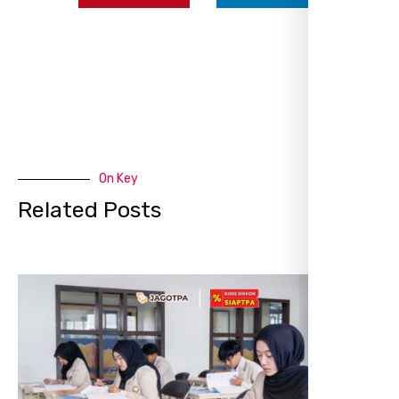
On Key
Related Posts