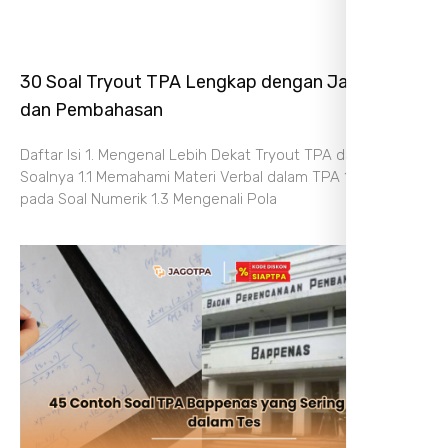
30 Soal Tryout TPA Lengkap dengan Jawaban
dan Pembahasan
Daftar Isi 1. Mengenal Lebih Dekat Tryout TPA dan Struktur
Soalnya 1.1 Memahami Materi Verbal dalam TPA 1.2 Fokus
pada Soal Numerik 1.3 Mengenali Pola