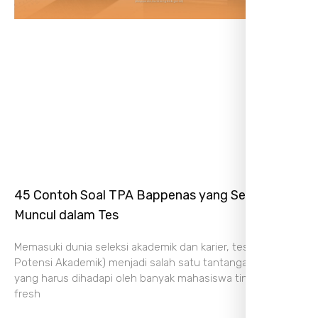
45 Contoh Soal TPA Bappenas yang Sering
Muncul dalam Tes
Memasuki dunia seleksi akademik dan karier, tes TPA (Tes
Potensi Akademik) menjadi salah satu tantangan besar
yang harus dihadapi oleh banyak mahasiswa tingkat akhir,
fresh