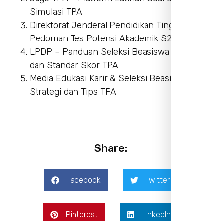
Simulasi TPA
Direktorat Jenderal Pendidikan Tinggi –
Pedoman Tes Potensi Akademik S2
LPDP – Panduan Seleksi Beasiswa S2/S3
dan Standar Skor TPA
Media Edukasi Karir & Seleksi Beasiswa –
Strategi dan Tips TPA
Share:
Facebook
Twitter
Pinterest
LinkedIn