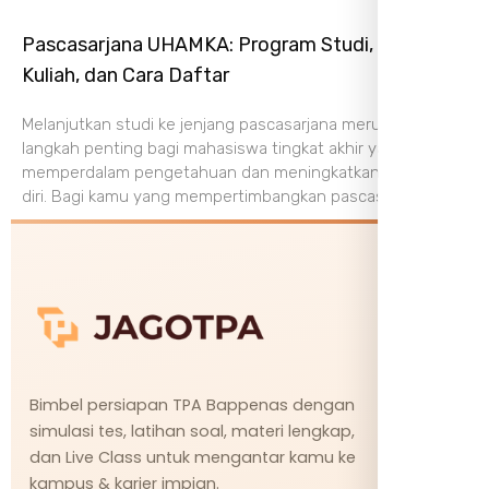
Pascasarjana UHAMKA: Program Studi, Biaya
Kuliah, dan Cara Daftar
Melanjutkan studi ke jenjang pascasarjana merupakan
langkah penting bagi mahasiswa tingkat akhir yang ingin
memperdalam pengetahuan dan meningkatkan kualitas
diri. Bagi kamu yang mempertimbangkan pascasarjana
Bimbel persiapan TPA Bappenas dengan
simulasi tes, latihan soal, materi lengkap,
dan Live Class untuk mengantar kamu ke
kampus & karier impian.