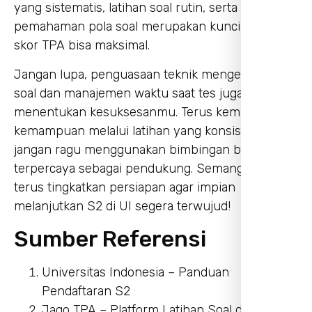
yang sistematis, latihan soal rutin, serta
pemahaman pola soal merupakan kunci supaya
skor TPA bisa maksimal.
Jangan lupa, penguasaan teknik mengerjakan
soal dan manajemen waktu saat tes juga
menentukan kesuksesanmu. Terus kembangkan
kemampuan melalui latihan yang konsisten dan
jangan ragu menggunakan bimbingan belajar
terpercaya sebagai pendukung. Semangat dan
terus tingkatkan persiapan agar impian
melanjutkan S2 di UI segera terwujud!
Sumber Referensi
Universitas Indonesia – Panduan
Pendaftaran S2
Jago TPA – Platform Latihan Soal dan