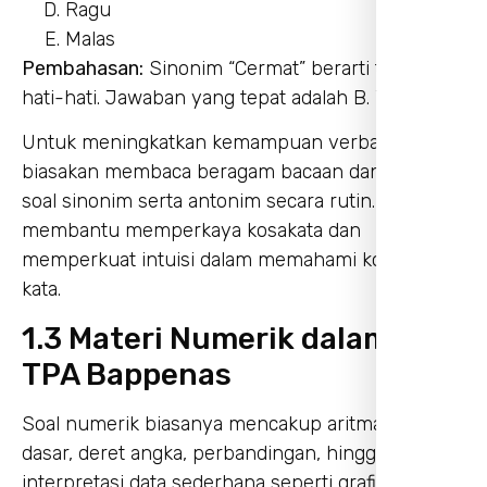
Ragu
Malas
Pembahasan:
Sinonim “Cermat” berarti teliti atau
hati-hati. Jawaban yang tepat adalah B. Teliti.
Untuk meningkatkan kemampuan verbal,
biasakan membaca beragam bacaan dan latihan
soal sinonim serta antonim secara rutin. Hal ini
membantu memperkaya kosakata dan
memperkuat intuisi dalam memahami konteks
kata.
1.3 Materi Numerik dalam Soal
TPA Bappenas
Soal numerik biasanya mencakup aritmatika
dasar, deret angka, perbandingan, hingga
interpretasi data sederhana seperti grafik atau