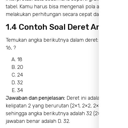
tabel. Kamu harus bisa mengenali pola angka dan
melakukan perhitungan secara cepat dan tepat.
1.4 Contoh Soal Deret Angka
Temukan angka berikutnya dalam deret: 2, 4, 8,
16, ?
18
20
24
32
34
Jawaban dan penjelasan:
Deret ini adalah
kelipatan 2 yang berurutan (2×1, 2×2, 2×4, 2×8 … ),
sehingga angka berikutnya adalah 32 (2×16). Jadi,
jawaban benar adalah D. 32.