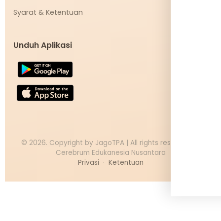
Syarat & Ketentuan
Unduh Aplikasi
©
2026
. Copyright by JagoTPA | All rights reserved PT
Cerebrum Edukanesia Nusantara
Privasi
·
Ketentuan