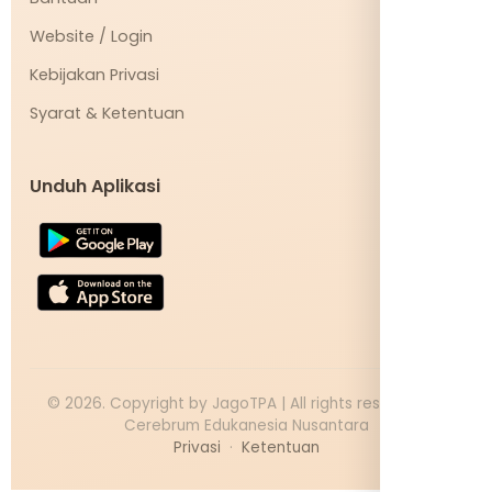
Website / Login
Kebijakan Privasi
Syarat & Ketentuan
Unduh Aplikasi
©
2026
. Copyright by JagoTPA | All rights reserved PT
Cerebrum Edukanesia Nusantara
Privasi
·
Ketentuan