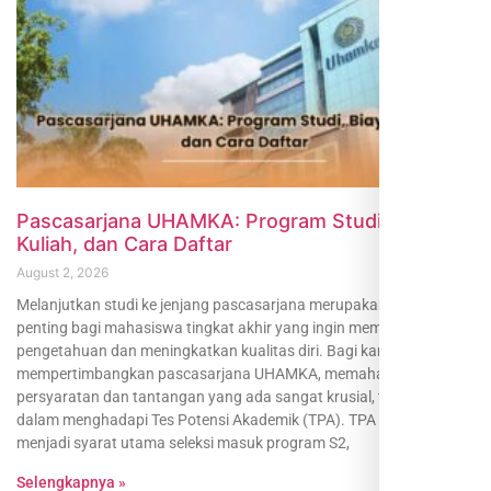
Pascasarjana UHAMKA: Program Studi, Biaya
Kuliah, dan Cara Daftar
August 2, 2026
Melanjutkan studi ke jenjang pascasarjana merupakan langkah
penting bagi mahasiswa tingkat akhir yang ingin memperdalam
pengetahuan dan meningkatkan kualitas diri. Bagi kamu yang
mempertimbangkan pascasarjana UHAMKA, memahami
persyaratan dan tantangan yang ada sangat krusial, terutama
dalam menghadapi Tes Potensi Akademik (TPA). TPA biasanya
menjadi syarat utama seleksi masuk program S2,
Selengkapnya »