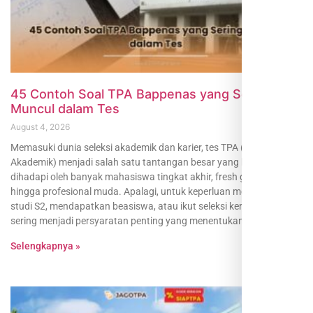
45 Contoh Soal TPA Bappenas yang Sering
Muncul dalam Tes
August 4, 2026
Memasuki dunia seleksi akademik dan karier, tes TPA (Tes Potensi
Akademik) menjadi salah satu tantangan besar yang harus
dihadapi oleh banyak mahasiswa tingkat akhir, fresh graduate,
hingga profesional muda. Apalagi, untuk keperluan melanjutkan
studi S2, mendapatkan beasiswa, atau ikut seleksi kerja, nilai TPA
sering menjadi persyaratan penting yang menentukan peluang
Selengkapnya »