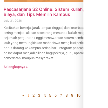
Pascasarjana S2 Online: Sistem Kuliah, Syarat,
Biaya, dan Tips Memilih Kampus
July 31, 2026
Kesibukan bekerja, jarak tempat tinggal, dan keterbatasan waktu
sering menjadi alasan seseorang menunda kuliah magister. Kini,
sejumlah perguruan tinggi menawarkan sistem pembelajaran jarak
jauh yang memungkinkan mahasiswa mengikuti perkuliahan tanpa
harus datang ke kampus setiap hari. Program pascasarjana S2
online dapat menjadi pilihan bagi pekerja, guru, aparatur
pemerintah, maupun masyarakat
Selengkapnya »
«
1
2
3
4
5
6
7
8
9
10
»