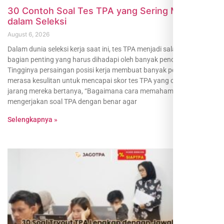
30 Contoh Soal Tes TPA yang Sering Muncul
dalam Seleksi
August 6, 2026
Dalam dunia seleksi kerja saat ini, tes TPA menjadi salah satu
bagian penting yang harus dihadapi oleh banyak pencari kerja.
Tingginya persaingan posisi kerja membuat banyak pelamar
merasa kesulitan untuk mencapai skor tes TPA yang optimal. Tidak
jarang mereka bertanya, “Bagaimana cara memahami dan
mengerjakan soal TPA dengan benar agar
Selengkapnya »